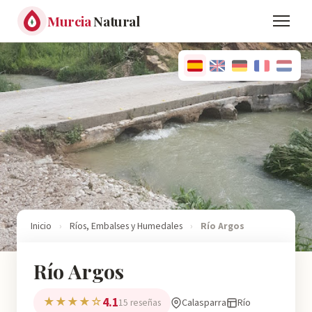
Murcia
Natural
Inicio
›
Ríos, Embalses y Humedales
›
Río Argos
Río Argos
4.1
★★★★☆
Calasparra
Río
15 reseñas