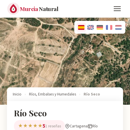
Murcia
Natural
Inicio
›
Ríos, Embalses y Humedales
›
Río Seco
Río Seco
5
★★★★★
Cartagena
Río
1 reseñas