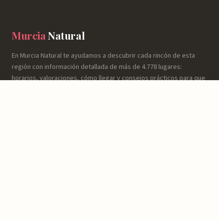
Murcia
Natural
En Murcia Natural te ayudamos a descubrir cada rincón de esta
región con información detallada de más de 4.778 lugares:
horarios, valoraciones, cómo llegar y consejos prácticos para que
tu experiencia sea inolvidable.
NATURALEZA
Espacios Naturales
Sierras y Montañas
Rutas y Senderismo
Ríos, Embalses y Humedales
Playas y Costa