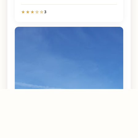
3
★★★☆☆