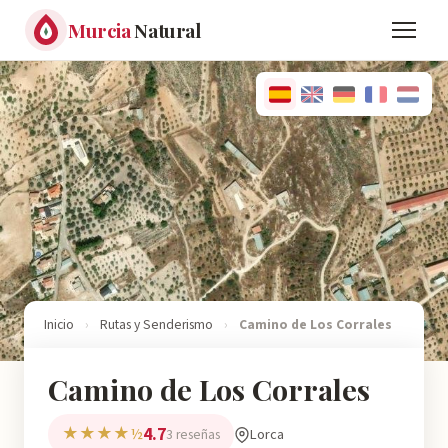
Murcia
Natural
Inicio
›
Rutas y Senderismo
›
Camino de Los Corrales
Camino de Los Corrales
4.7
★★★★½
Lorca
3 reseñas