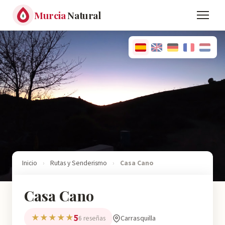
Murcia
Natural
Inicio
›
Rutas y Senderismo
›
Casa Cano
Casa Cano
5
★★★★★
Carrasquilla
6 reseñas