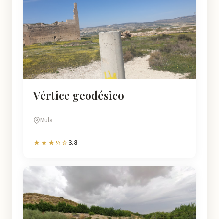
Vértice geodésico
Mula
3.8
★★★½☆