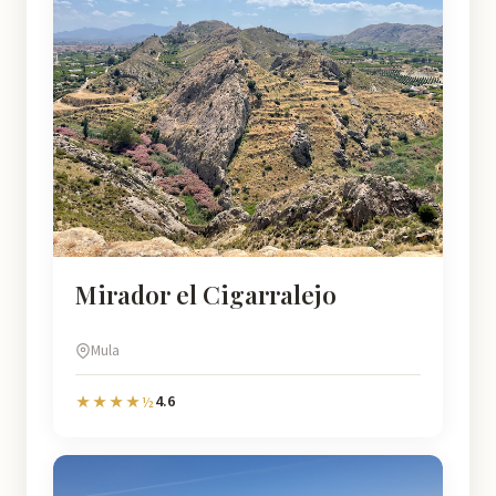
Mirador el Cigarralejo
Mula
4.6
★★★★½