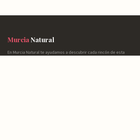
Murcia
Natural
En Murcia Natural te ayudamos a descubrir cada rincón de esta
región con información detallada de más de 4.778 lugares:
horarios, valoraciones, cómo llegar y consejos prácticos para que
tu experiencia sea inolvidable.
NATURALEZA
Espacios Naturales
Sierras y Montañas
Rutas y Senderismo
Ríos, Embalses y Humedales