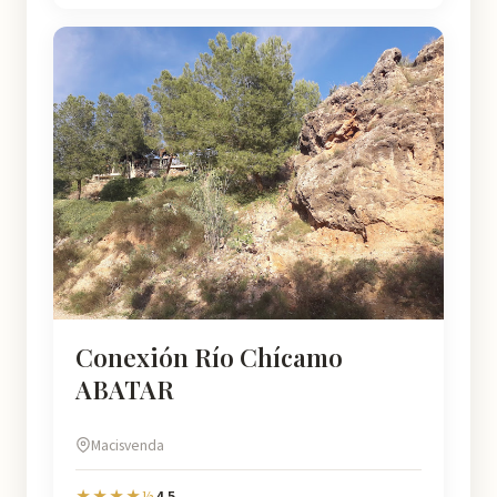
Conexión Río Chícamo
ABATAR
Macisvenda
4.5
★★★★½