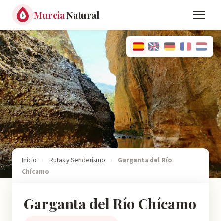
Murcia
Natural
Inicio
›
Rutas y Senderismo
›
Garganta del Río
Chícamo
Garganta del Río Chícamo