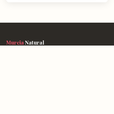
Murcia
Natural
En Murcia Natural te ayudamos a descubrir cada rincón de esta
región con información detallada de más de 4.778 lugares:
horarios, valoraciones, cómo llegar y consejos prácticos para que
tu experiencia sea inolvidable.
NATURALEZA
Espacios Naturales
Sierras y Montañas