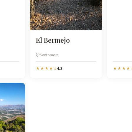
El Bermejo
Santomera
4.8
★★★★½
★★★★