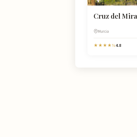
Cruz del Mir
Murcia
4.8
★★★★½
Murcia
Natural
En Murcia Natural te ayudamos a descubrir cada rincón de esta r
información detallada de más de 4.778 lugares: horarios, valoraci