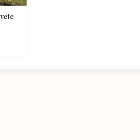
avete
NATURALEZA
DESCUBRIR
Espacios Naturales
Miradores y Pai
egión con
ones,