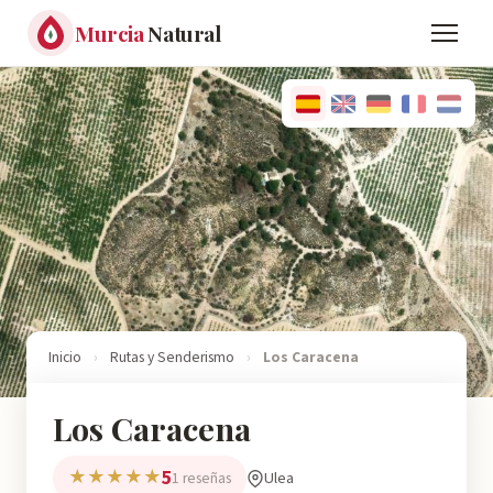
Murcia
Natural
Inicio
›
Rutas y Senderismo
›
Los Caracena
Los Caracena
5
★★★★★
Ulea
1 reseñas