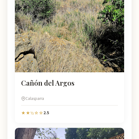
Cañón del Argos
Calasparra
2.5
★★½☆☆