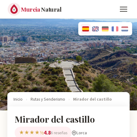
Murcia
Natural
Inicio
›
Rutas y Senderismo
›
Mirador del castillo
Mirador del castillo
4.8
★★★★½
Lorca
6 reseñas