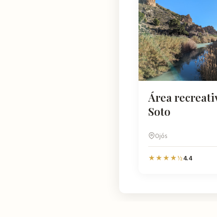
Área recreati
Soto
Ojós
4.4
★★★★½