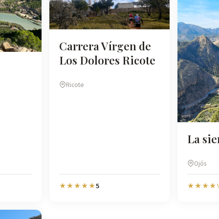
Carrera Vírgen de
Los Dolores Ricote
Ricote
La sie
Ojós
5
★★★★★
★★★★