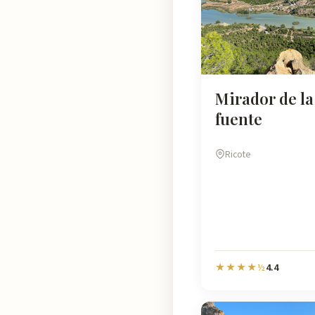
Mirador de la
fuente
Ricote
4.4
★★★★½