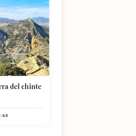
rra del chinte
4.8
½