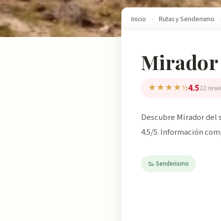
Inicio
›
Rutas y Senderismo
Mirador 
4.5
★★★★½
22 rese
Descubre Mirador del s
4.5/5. Información com
🥾 Senderismo