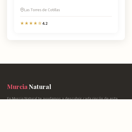
Las Torres de Cotillas
4.2
★★★★☆
Murcia
Natural
En Murcia Natural te ayudamos a descubrir cada rincón de esta
región con información detallada de más de 4.778 lugares:
horarios, valoraciones, cómo llegar y consejos prácticos para que
tu experiencia sea inolvidable.