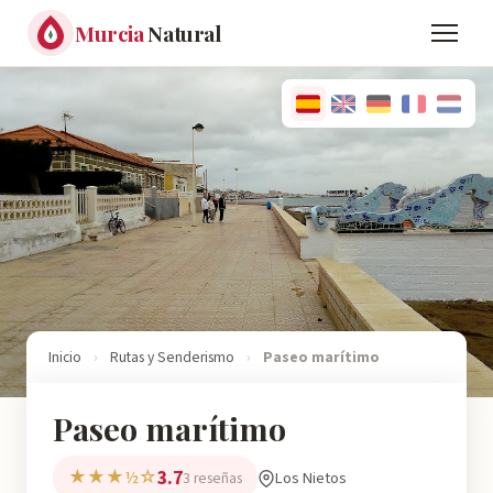
Murcia
Natural
Inicio
›
Rutas y Senderismo
›
Paseo marítimo
Paseo marítimo
3.7
★★★½☆
Los Nietos
3 reseñas