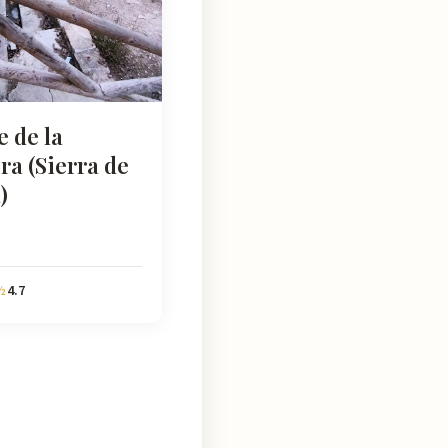
 de la
a (Sierra de
)
4.7
½