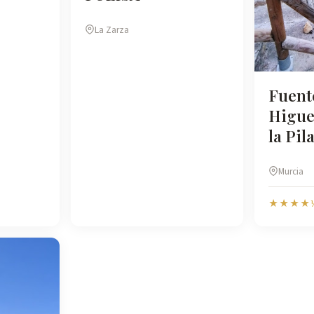
La Zarza
Fuente
Higuer
la Pila
Murcia
★★★★