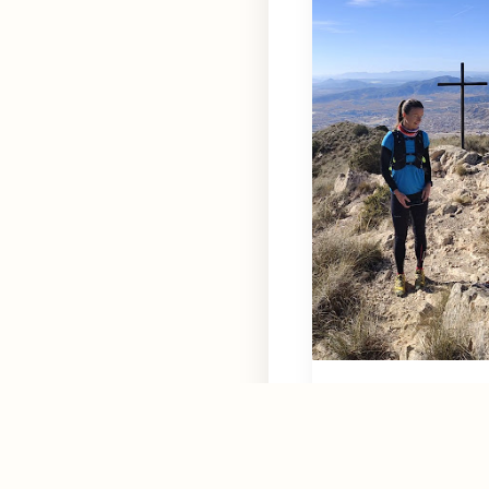
Vértice Geod
la Sierra del
Jumilla