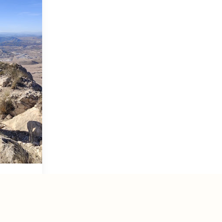
ésico
 Buey