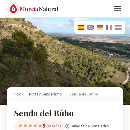
Murcia
Natural
Inicio
›
Rutas y Senderismo
›
Senda del Búho
Senda del Búho
5
★★★★★
Cañadas de San Pedro
6 reseñas