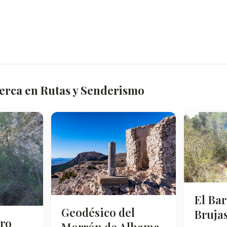
cerca en Rutas y Senderismo
El Ba
Geodésico del
Bruja
rro