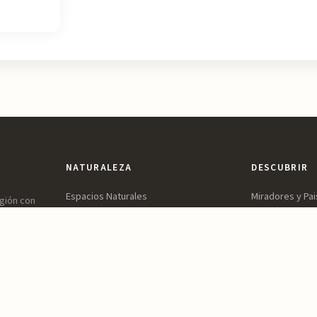
NATURALEZA
DESCUBRIR
Espacios Naturales
Miradores y Pai
egión con
ones,
Sierras y Montañas
Patrimonio y Cu
vidable.
Rutas y Senderismo
Parques y Jard
Ríos, Embalses y Humedales
Ocio y Aventur
Playas y Costa