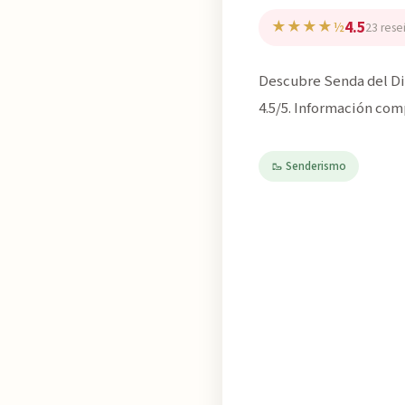
4.5
★★★★½
23 rese
Descubre Senda del Din
4.5/5. Información com
🥾 Senderismo