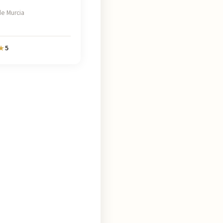
e Murcia
5
★