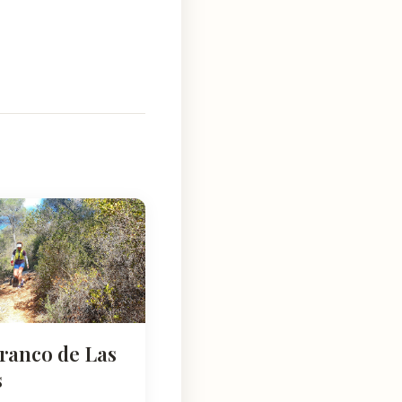
rranco de Las
s