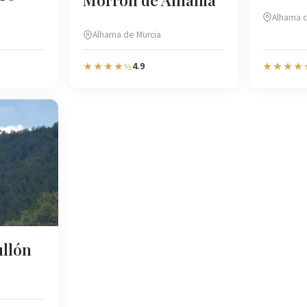
Morrón de Alhama
Alhama d
Alhama de Murcia
4.9
★★★★½
★★★★
ullón