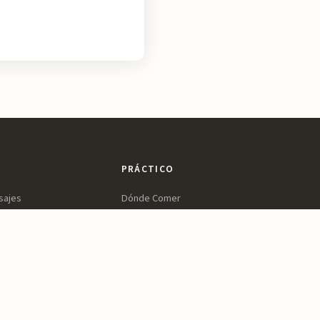
PRÁCTICO
sajes
Dónde Comer
ltura
Dónde Dormir
ines
Planifica tu Visita
a