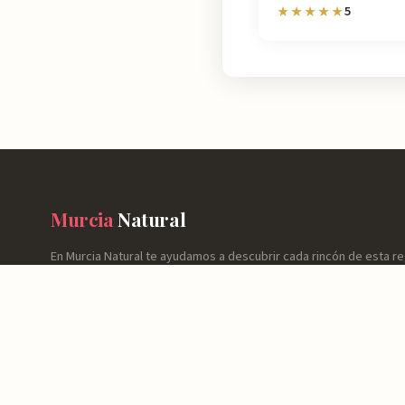
5
★★★★★
Murcia
Natural
En Murcia Natural te ayudamos a descubrir cada rincón de esta r
información detallada de más de 4.778 lugares: horarios, valoraci
cómo llegar y consejos prácticos para que tu experiencia sea inol