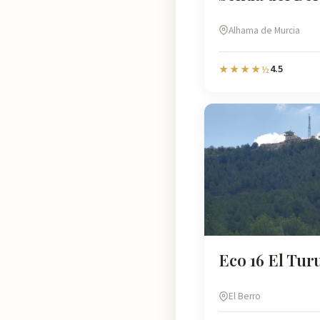
Alhama de Murcia
4.5
★★★★½
Eco 16 El Tur
El Berro