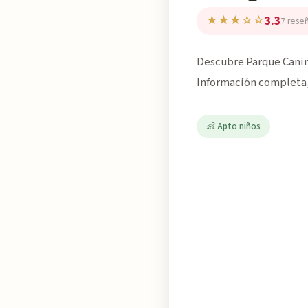
3.3
★★★☆☆
7 rese
Descubre Parque Canino
Información completa, 
👶 Apto niños