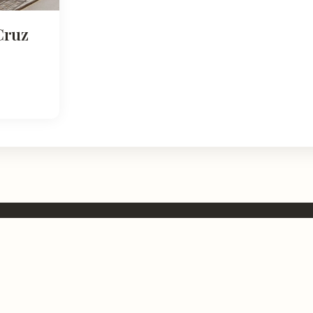
Cruz
NATURALEZA
DESCUBRIR
Espacios Naturales
Miradores y Pai
egión con
ones,
Sierras y Montañas
Patrimonio y Cu