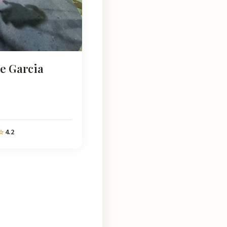
e Garcia
4.2
☆