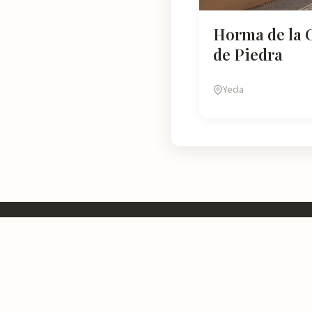
Horma de la 
de Piedra
Yecla
Murcia
Natural
En Murcia Natural te ayudamos a descubrir cada rincón de esta r
información detallada de más de 4.778 lugares: horarios, valoraci