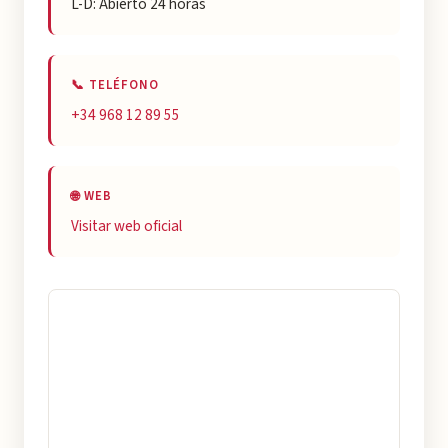
L-D: Abierto 24 horas
📞 TELÉFONO
+34 968 12 89 55
🌐 WEB
Visitar web oficial