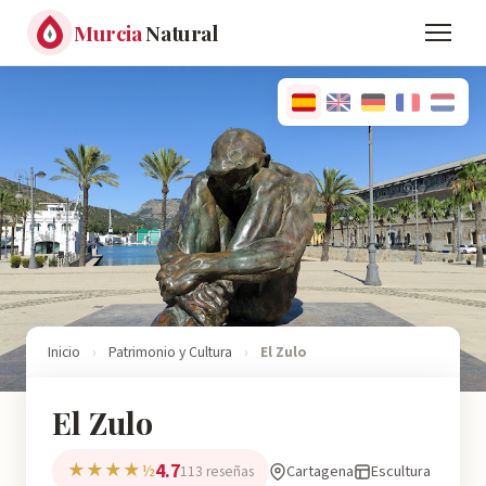
Murcia
Natural
Inicio
›
Patrimonio y Cultura
›
El Zulo
El Zulo
4.7
★★★★½
Cartagena
Escultura
113 reseñas