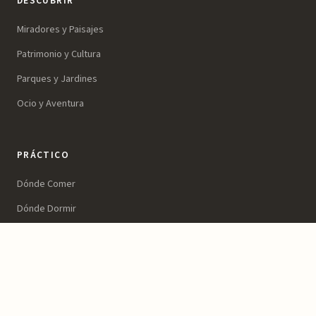
DESCUBRIR
Miradores y Paisajes
Patrimonio y Cultura
Parques y Jardines
Ocio y Aventura
PRÁCTICO
Dónde Comer
Dónde Dormir
Planifica tu Visita
© 2026 Murcia Natural. Todos los derechos reservados. Guía de naturaleza
y turismo de la Región de Murcia.