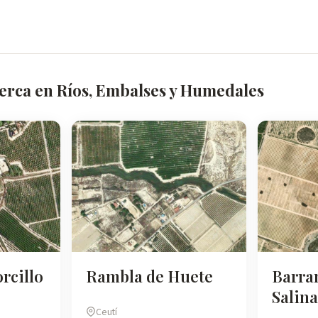
cerca en Ríos, Embalses y Humedales
rcillo
Rambla de Huete
Barran
Salina
Ceutí