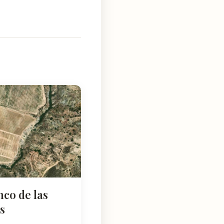
co de las
s