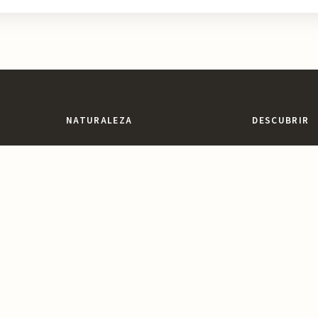
NATURALEZA
DESCUBRIR
Espacios Naturales
Miradores y Pai
egión con
ones,
Sierras y Montañas
Patrimonio y Cu
vidable.
Rutas y Senderismo
Parques y Jard
Ríos, Embalses y Humedales
Ocio y Aventur
Playas y Costa
Reservas y Parques Naturales