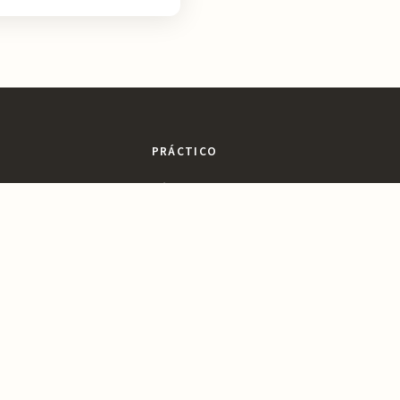
PRÁCTICO
sajes
Dónde Comer
ltura
Dónde Dormir
ines
Planifica tu Visita
a