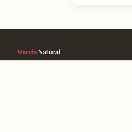
Murcia
Natural
En Murcia Natural te ayudamos a descubrir cada rincón de esta r
información detallada de más de 4.778 lugares: horarios, valoraci
cómo llegar y consejos prácticos para que tu experiencia sea inol