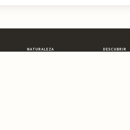
NATURALEZA
DESCUBRIR
Espacios Naturales
Miradores y Pai
egión con
ones,
Sierras y Montañas
Patrimonio y Cu
vidable.
Rutas y Senderismo
Parques y Jard
Ríos, Embalses y Humedales
Ocio y Aventur
Playas y Costa
Reservas y Parques Naturales