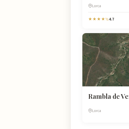
Lorca
4.7
★★★★½
Rambla de Ve
Lorca