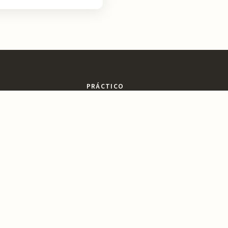
PRÁCTICO
sajes
Dónde Comer
ltura
Dónde Dormir
ines
Planifica tu Visita
a