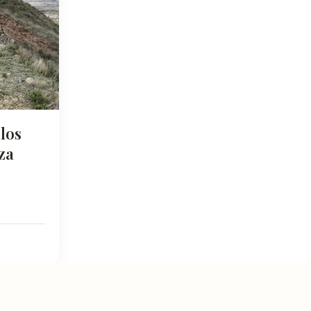
los
za