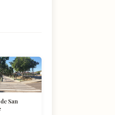
 de San
e