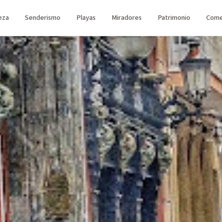
eza
Senderismo
Playas
Miradores
Patrimonio
Come