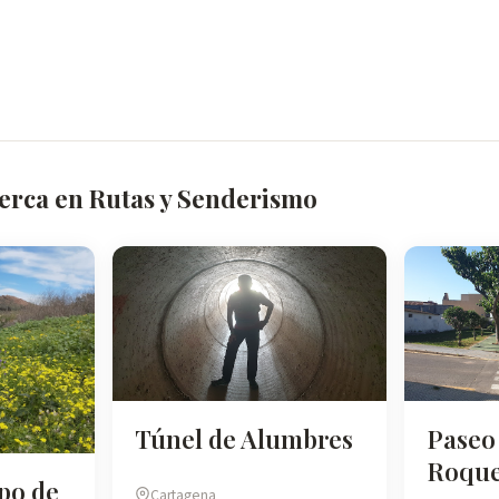
cerca en Rutas y Senderismo
Túnel de Alumbres
Paseo
Roqu
po de
Cartagena