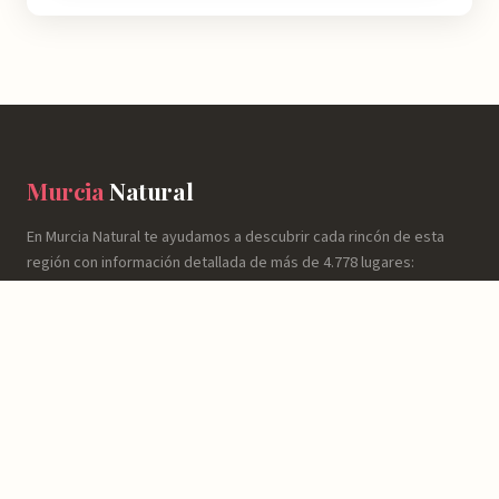
Murcia
Natural
En Murcia Natural te ayudamos a descubrir cada rincón de esta
región con información detallada de más de 4.778 lugares:
horarios, valoraciones, cómo llegar y consejos prácticos para que
tu experiencia sea inolvidable.
NATURALEZA
Espacios Naturales
Sierras y Montañas