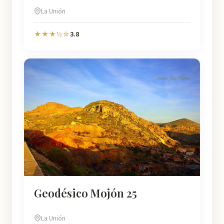
La Unión
3.8
★★★½☆
Geodésico Mojón 25
La Unión