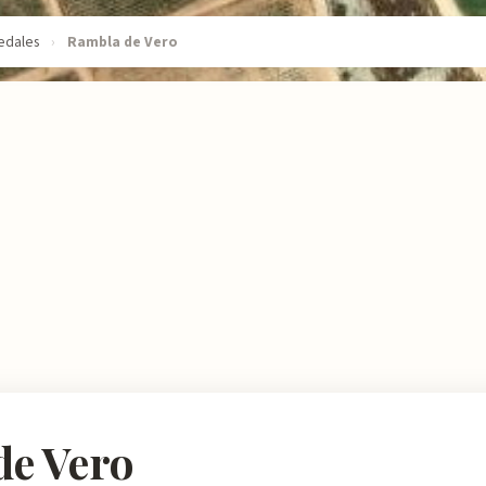
edales
›
Rambla de Vero
de Vero