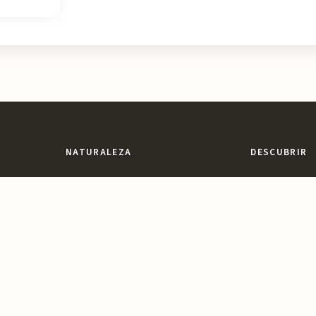
NATURALEZA
DESCUBRIR
Espacios Naturales
Miradores y Pai
egión con
ones,
Sierras y Montañas
Patrimonio y Cu
vidable.
Rutas y Senderismo
Parques y Jard
Ríos, Embalses y Humedales
Ocio y Aventur
Playas y Costa
Reservas y Parques Naturales