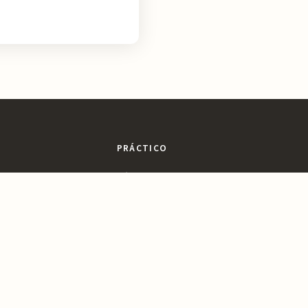
PRÁCTICO
sajes
Dónde Comer
ltura
Dónde Dormir
ines
Planifica tu Visita
a