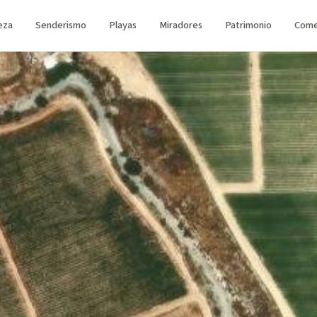
eza
Senderismo
Playas
Miradores
Patrimonio
Come