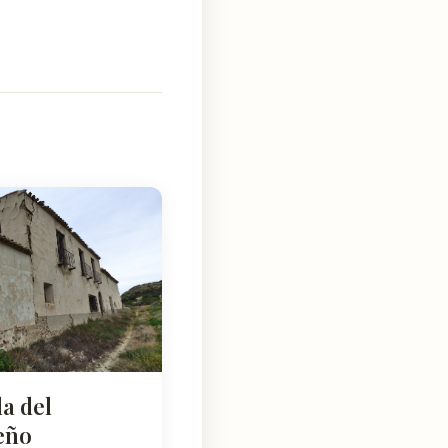
a del
eño