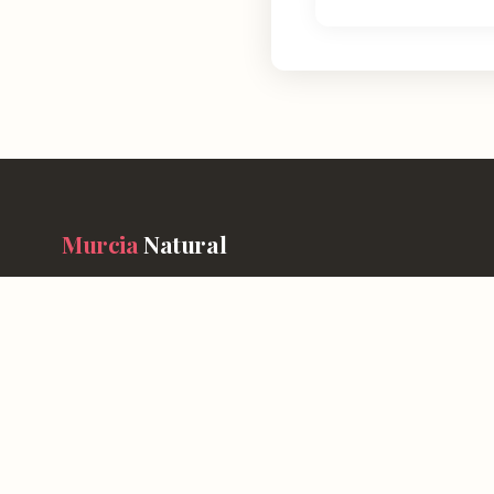
Murcia
Natural
En Murcia Natural te ayudamos a descubrir cada rincón de esta r
información detallada de más de 4.778 lugares: horarios, valoraci
cómo llegar y consejos prácticos para que tu experiencia sea inol